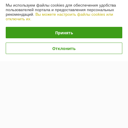
Мы используем файлы cookies для обеспечения удобства
Полная версия сайта
пользователей портала и предоставления персональных
рекомендаций.
Вы можете настроить файлы cookies или
отключить их.
Политика обработки cookies
Принять
Сайт создан на платформе Deal.by
Отклонить
Информация для покупателя
Юридическое лицо:
ООО "ПУМИ - С"
Г.МИНСК, УЛ. КАРВАТА, 87/1
Регистрационный номер ЕГР: 100205819
УНП: 100205819
Регистрационный орган: Минский горисполком
Дата регистрации компании: 28.06.2001