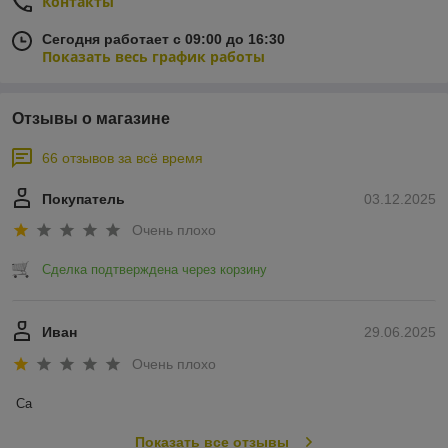
Контакты
Легкость в использовании: Эргономичный дизайн,
Сегодня работает с 09:00 до 16:30
удобные крышки и ручки облегчают работу с тарой.
Показать весь график работы
Многофункциональность: Возможность
многократного использования, простая очистка и
обслуживание.
Отзывы о магазине
В разделе вы найдете:
66 отзывов за всё время
Канистры различного объема для компактного
хранения и транспортировки.
Покупатель
03.12.2025
Бочки и еврокубы объемом 1000 л для больших
объемов, в том числе с крепежами для промышленных
Очень плохо
нужд.
Сделка подтверждена через корзину
Аксессуары и комплектующие для удобства
эксплуатации.
Почитайте подробнее на нашем сайте:
ССЫЛКА
Иван
29.06.2025
Очень плохо
Са
Показать все отзывы