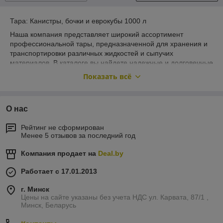
Тара: Канистры, бочки и еврокубы 1000 л
Наша компания представляет широкий ассортимент
профессиональной тары, предназначенной для хранения и
транспортировки различных жидкостей и сыпучих
материалов. В каталоге вы найдете надежные и долговечные
решения — канистры, бочки и еврокубы объемом 1000
Показать всё
литров, которые идеально подходят для предприятий,
логистических компаний, фермерских хозяйств и
производственных предприятий.
О нас
Основные преимущества:
Рейтинг не сформирован
Качество и надежность: Все ёмкости изготовлены из
Менее 5 отзывов за последний год
прочных, стойких к воздействию химикатов
материалов, обеспечивая безопасность и
Компания продает на
Deal.by
долговечность эксплуатации.
Универсальность: Подходят для хранения
Работает с 17.01.2013
разнообразных жидких и сыпучих веществ — от
химикатов и масел до пищевых продуктов и воды.
г. Минск
Цены на сайте указаны без учета НДС ул. Карвата, 87/1 ,
Стандартизация: Еврокубы и бочки соответствуют
Минск, Беларусь
международным стандартам и стандартам
безопасности.