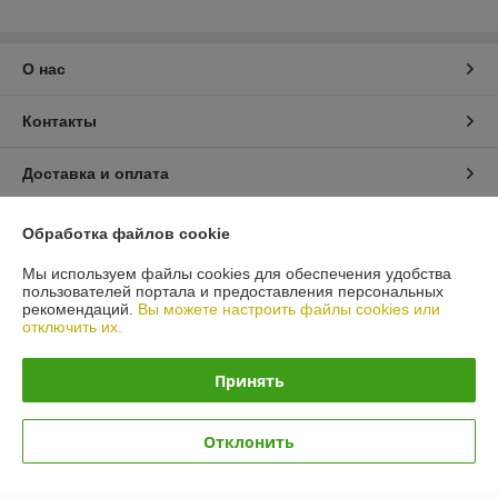
О нас
Контакты
Доставка и оплата
График работы
Обработка файлов cookie
Мы используем файлы cookies для обеспечения удобства
Полная версия сайта
пользователей портала и предоставления персональных
рекомендаций.
Вы можете настроить файлы cookies или
отключить их.
Политика обработки cookies
Принять
Сайт создан на платформе Deal.by
Отклонить