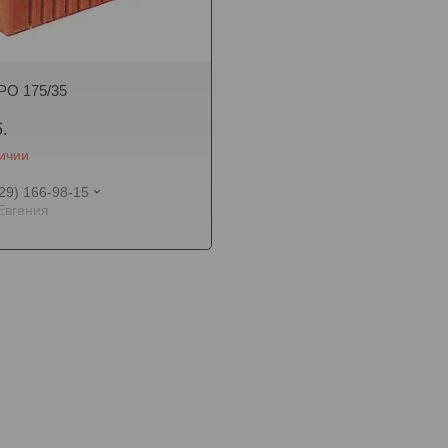
РО 175/35
.
личии
29) 166-98-15
Евгения