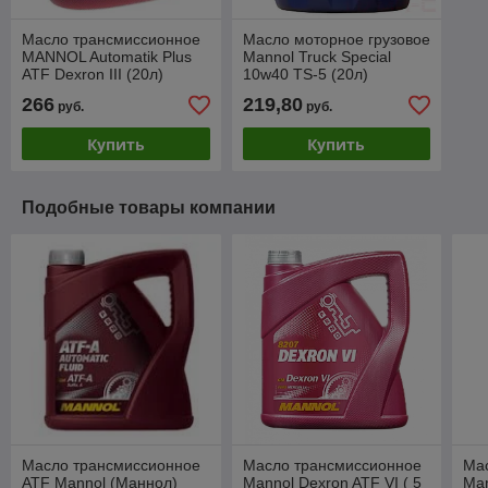
Масло трансмиссионное
Масло моторное грузовое
MANNOL Automatik Plus
Mannol Truck Special
ATF Dexron III (20л)
10w40 TS-5 (20л)
266
219,80
руб.
руб.
Купить
Купить
Подобные товары компании
Масло трансмиссионное
Масло трансмиссионное
Ма
ATF Mannol (Маннол)
Mannol Dexron ATF VI ( 5
Man