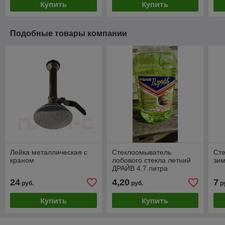
Купить
Купить
Подобные товары компании
Лейка металлическая с
Стеклоомыватель
Ст
краном
лобового стекла летний
зим
ДРАЙВ 4.7 литра
24
4,20
7
руб.
руб.
р
Купить
Купить