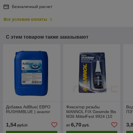
Безналичный расчет
Все условия оплаты
С этим товаром также заказывают
Добавка AdBlue( ЕВРО
Фиксатор резьбы
Во
RUSHIMBLUE ) аналог
MANNOL FIX Gewinde Bis
ПЭТ
M36 MittelFest 9924 (10
мл)
1,54
6,70
3,
руб./л
от
руб.