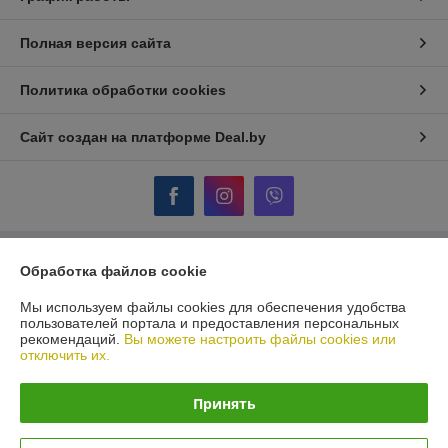
Полная версия сайта
Политика обработки cookies
Сайт создан на платформе Deal.by
Информация для покупателя
Обработка файлов cookie
Юридическое лицо:
ООО "ПУМИ - С"
Мы используем файлы cookies для обеспечения удобства
Г.МИНСК, УЛ. КАРВАТА, 87/1
пользователей портала и предоставления персональных
рекомендаций.
Вы можете настроить файлы cookies или
Регистрационный номер ЕГР: 100205819
отключить их.
УНП: 100205819
Принять
Регистрационный орган: Минский горисполком
Дата регистрации компании: 28.06.2001