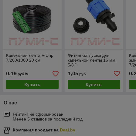
Капельная лента V-Drip
Фитинг-заглушка для
Кап
7/200/1000 20 см
капельной ленты 16 мм,
эми
5/8 "
7/2
0,19
1,05
0,
руб./м
руб.
Купить
Купить
О нас
Рейтинг не сформирован
Менее 5 отзывов за последний год
Компания продает на
Deal.by