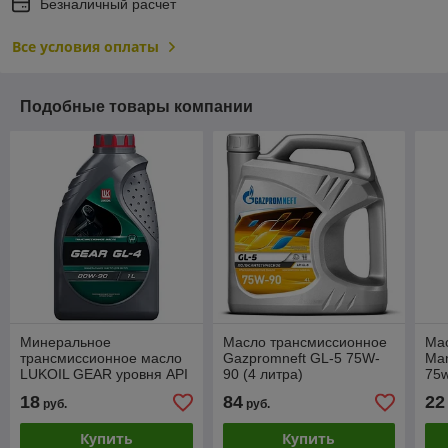
Безналичный расчет
Все условия оплаты
Подобные товары компании
Минеральное
Масло трансмиссионное
Ма
трансмиссионное масло
Gazpromneft GL-5 75W-
Man
LUKOIL GEAR уровня API
90 (4 литра)
75w
GL-4 (1 л)
18
84
22
руб.
руб.
Купить
Купить