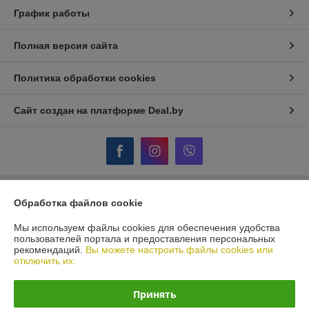
График работы
Полная версия сайта
Политика обработки cookies
Сайт создан на платформе Deal.by
Обработка файлов cookie
Информация для покупателя
Юридическое лицо:
ООО "ПУМИ - С"
Мы используем файлы cookies для обеспечения удобства
Г.МИНСК, УЛ. КАРВАТА, 87/1
пользователей портала и предоставления персональных
рекомендаций.
Вы можете настроить файлы cookies или
Регистрационный номер ЕГР: 100205819
отключить их.
УНП: 100205819
Принять
Регистрационный орган: Минский горисполком