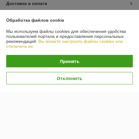
Доставка и оплата
График работы
Обработка файлов cookie
Мы используем файлы cookies для обеспечения удобства
Полная версия сайта
пользователей портала и предоставления персональных
рекомендаций.
Вы можете настроить файлы cookies или
отключить их.
Политика обработки cookies
Принять
Сайт создан на платформе Deal.by
Отклонить
Информация для покупателя
Юридическое лицо:
ООО "ПУМИ - С"
Г.МИНСК, УЛ. КАРВАТА, 87/1
Регистрационный номер ЕГР: 100205819
УНП: 100205819