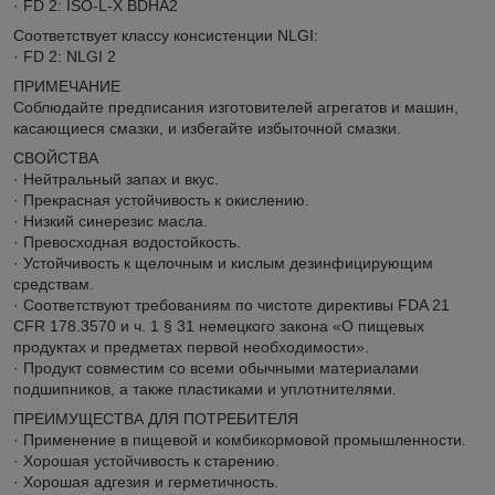
· FD 2: ISO-L-X BDHA2
Соответствует классу консистенции NLGI:
· FD 2: NLGI 2
ПРИМЕЧАНИЕ
Соблюдайте предписания изготовителей агрегатов и машин,
касающиеся смазки, и избегайте избыточной смазки.
СВОЙСТВА
· Нейтральный запах и вкус.
· Прекрасная устойчивость к окислению.
· Низкий синерезис масла.
· Превосходная водостойкость.
· Устойчивость к щелочным и кислым дезинфицирующим
средствам.
· Соответствуют требованиям по чистоте директивы FDA 21
CFR 178.3570 и ч. 1 § 31 немецкого закона «О пищевых
продуктах и предметах первой необходимости».
· Продукт совместим со всеми обычными материалами
подшипников, а также пластиками и уплотнителями.
ПРЕИМУЩЕСТВА ДЛЯ ПОТРЕБИТЕЛЯ
· Применение в пищевой и комбикормовой промышленности.
· Хорошая устойчивость к старению.
· Хорошая адгезия и герметичность.