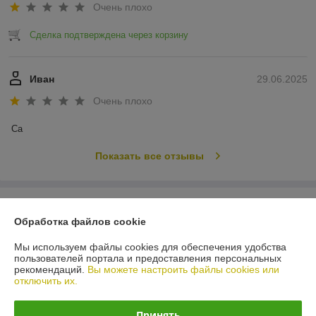
Очень плохо
Сделка подтверждена через корзину
Иван
29.06.2025
Очень плохо
Са
Показать все отзывы
О нас
Обработка файлов cookie
Контакты
Мы используем файлы cookies для обеспечения удобства
пользователей портала и предоставления персональных
рекомендаций.
Вы можете настроить файлы cookies или
Доставка и оплата
отключить их.
График работы
Принять