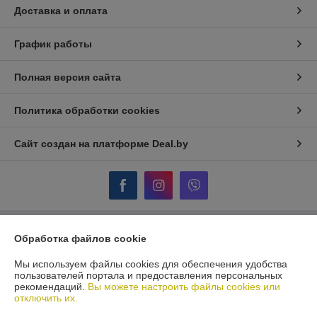
Доставка и оплата
График работы
Полная версия сайта
Политика обработки cookies
Сайт создан на платформе Deal.by
Обработка файлов cookie
Информация для покупателя
Юридическое лицо:
ООО "ПУМИ - С"
Мы используем файлы cookies для обеспечения удобства
Г.МИНСК, УЛ. КАРВАТА, 87/1
пользователей портала и предоставления персональных
рекомендаций.
Вы можете настроить файлы cookies или
Регистрационный номер ЕГР: 100205819
отключить их.
УНП: 100205819