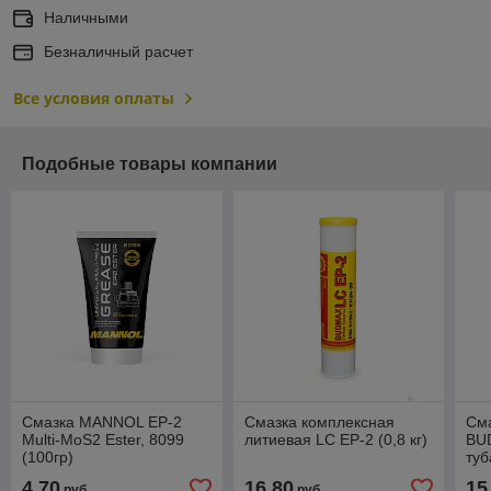
Наличными
Безналичный расчет
Все условия оплаты
Подобные товары компании
Смазка MANNOL EP-2
Смазка комплексная
Сма
Multi-MoS2 Ester, 8099
литиевая LC EP-2 (0,8 кг)
BUD
(100гр)
туб
4,70
16,80
15
руб.
руб.