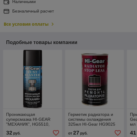
Наличными
Безналичный расчет
Все условия оплаты
Подобные товары компании
Проникающая
Герметик радиатора и
При
суперсмазка HI-GEAR
системы охлаждения
Gea
"МЕХАНИК", HG5510,
325мл HI-Gear HG9025
мл
аэрозоль 312 грамм
32
27
41
руб.
от
руб.