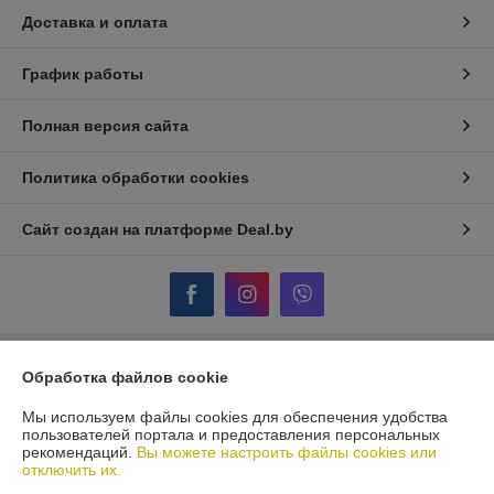
Доставка и оплата
График работы
Полная версия сайта
Политика обработки cookies
Сайт создан на платформе Deal.by
Обработка файлов cookie
Информация для покупателя
Юридическое лицо:
ООО "ПУМИ - С"
Мы используем файлы cookies для обеспечения удобства
Г.МИНСК, УЛ. КАРВАТА, 87/1
пользователей портала и предоставления персональных
рекомендаций.
Вы можете настроить файлы cookies или
Регистрационный номер ЕГР: 100205819
отключить их.