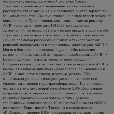
остается внутри гидравлической системы. Свежая
трансмиссионная жидкость начинает активно смывать,
растворять эти загрязнения и в результате быстро теряет свои
защитные свойства. Смытые отложения в виде взвеси забивают
новый фильтр. Профессиональные мастерские по ремонту
АКПП используют промывку HG7008 для удаления
загрязнений, что позволяет значительно продлить срок службы
трансмиссионной жидкости и улучшить работу трансмиссии.
Данная промывка разработана с учетом технологических
решений, используемых в современных конструкциях АКПП. •
Мягко и безопасно растворяет и удаляет большинство
загрязнений и отложений из гидравлической системы АКПП. •
Восстанавливает четкость переключения передач. •
Продлевает срок службы трансмиссионной жидкости и АКПП в
целом. • Безопасна для любых материалов, применяемых в
АКПП, в частности: металла, пластика, резины. ER®
значительно усиливает очищающие свойства промывки,
удаляет загрязнения гидротрансформатора. Тесты показали,
что за счет эмульгирующей способности ER® обволакивает
микрочастицы загрязнений особой пленкой, препятствуя их
контакту с прецизионными поверхностями деталей
трансмиссии. Использование 10-минутной Промывки АКПП в
сочетании с Герметиком и Тюнингом с содержанием
«Победителя трения» ER® принципиально улучшает режим