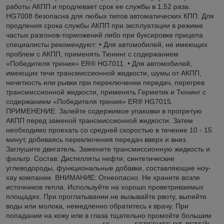
работы АКПП и продлевает срок ее службы в 1,52 раза.
HG7008 безопасна для любых типов автоматических КПП. Для
продления срока службы АКПП при эксплуатации в режиме
частых разгонов-торможений либо при буксировке прицепа
специалисты рекомендуют: • Для автомобилей, не имеющих
проблем с АКПП, применять Тюнинг с содержанием
«Победителя трения» ER® HG7011. • Для автомобилей,
имеющих течи трансмиссионной жидкости, шумы от АКПП,
нечеткость или рывки при переключении передач, перегрев
трансмиссионной жидкости, применять Герметик и Тюнинг с
содержанием «Победителя трения» ER® HG7015.
ПРИМЕНЕНИЕ: Залейте содержимое упаковки в прогретую
АКПП перед заменой трансмиссионной жидкости. Затем
необходимо проехать со средней скоростью в течение 10 - 15
минут, добиваясь переключения передач вверх и вниз.
Заглушите двигатель. Замените трансмиссионную жидкость и
фильтр. Состав: Дистилляты нефти, синтетические
углеводороды, функциональные добавки, составляющие ноу-
хау компании. ВНИМАНИЕ: Огнеопасно. Не храните возле
источников тепла. Используйте на хорошо проветриваемых
площадях. При проглатывании не вызывайте рвоту, выпейте
воды или молока, немедленно обратитесь к врачу. При
попадании на кожу или в глаза тщательно промойте большим