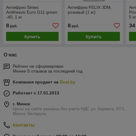
Антифриз Sintec
Антифриз FELIX JDM,
Ан
Antifreeze Euro G11 green
розовый (1 кг)
Pro
-40, 1 кг.
5 кг
8
8
34
руб.
руб.
Купить
Купить
О нас
Рейтинг не сформирован
Менее 5 отзывов за последний год
Компания продает на
Deal.by
Работает с 17.01.2013
г. Минск
Цены на сайте указаны без учета НДС ул. Карвата, 87/1 ,
Минск, Беларусь
Контакты