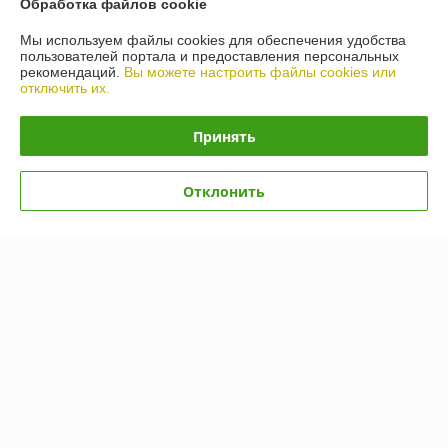
Обработка файлов cookie
Контакты
Мы используем файлы cookies для обеспечения удобства
пользователей портала и предоставления персональных
рекомендаций.
Вы можете настроить файлы cookies или
Доставка и оплата
отключить их.
График работы
Принять
Полная версия сайта
Отклонить
Политика обработки cookies
Сайт создан на платформе Deal.by
Информация для покупателя
Юридическое лицо:
ООО "ПУМИ - С"
Г.МИНСК, УЛ. КАРВАТА, 87/1