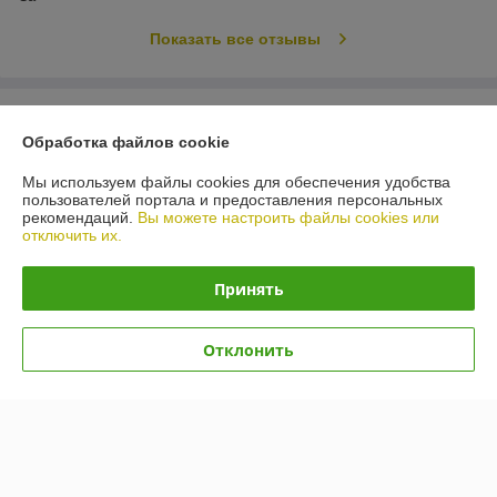
Показать все отзывы
О нас
Обработка файлов cookie
Контакты
Мы используем файлы cookies для обеспечения удобства
пользователей портала и предоставления персональных
рекомендаций.
Вы можете настроить файлы cookies или
Доставка и оплата
отключить их.
График работы
Принять
Полная версия сайта
Отклонить
Политика обработки cookies
Сайт создан на платформе Deal.by