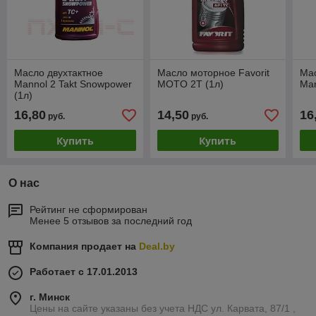
Масло двухтактное
Масло моторное Favorit
Мас
Mannol 2 Takt Snowpower
MOTO 2T (1л)
Man
(1л)
16,80
14,50
16
руб.
руб.
Купить
Купить
О нас
Рейтинг не сформирован
Менее 5 отзывов за последний год
Компания продает на
Deal.by
Работает с 17.01.2013
г. Минск
Цены на сайте указаны без учета НДС ул. Карвата, 87/1 ,