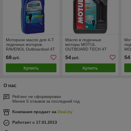
Моторное масло для 4-T
Масло в лодочные
Мо
лодочных моторов
моторы MOTUL
лод
RAVENOL Outboardoel 4T
OUTBOARD TECH 4T
MO
10W-40
10W-30 (1л)
TEC
68
54
54
руб.
руб.
Купить
Купить
О нас
Рейтинг не сформирован
Менее 5 отзывов за последний год
Компания продает на
Deal.by
Работает с 17.01.2013